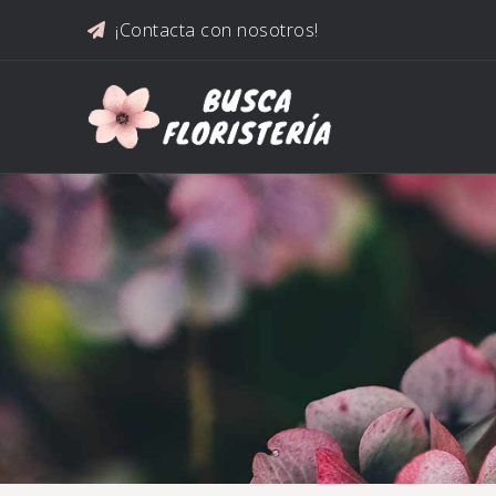
Saltar al contenido
¡Contacta con nosotros!