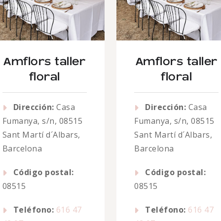
Amflors taller
Amflors taller
floral
floral
Dirección:
Casa
Dirección:
Casa
Fumanya, s/n, 08515
Fumanya, s/n, 08515
Sant Martí d´Albars,
Sant Martí d´Albars,
Barcelona
Barcelona
Código postal:
Código postal:
08515
08515
Teléfono:
616 47
Teléfono:
616 47