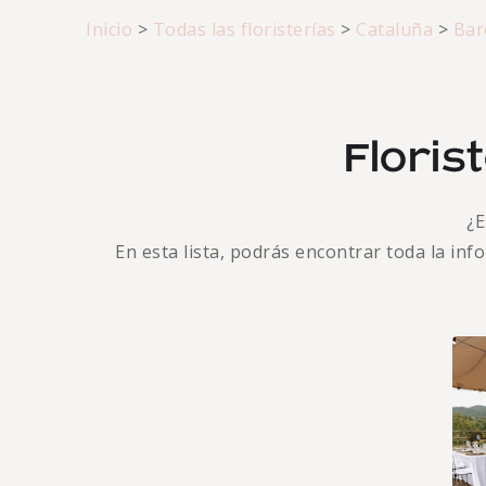
Inicio
>
Todas las floristerías
>
Cataluña
>
Bar
Floris
¿
En esta lista, podrás encontrar toda la in