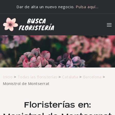
Saltar al contenido
Dar de alta un nuevo negocio.
Pulsa aquí…
Inicio
>
Todas las floristerías
>
Cataluña
>
Barcelona
>
Monistrol de Montserrat
Floristerías en: