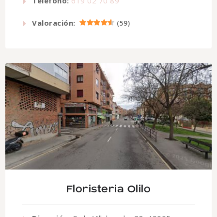
Teléfono:
619 02 70 89
Valoración:
(
59
)
Floristeria Olilo