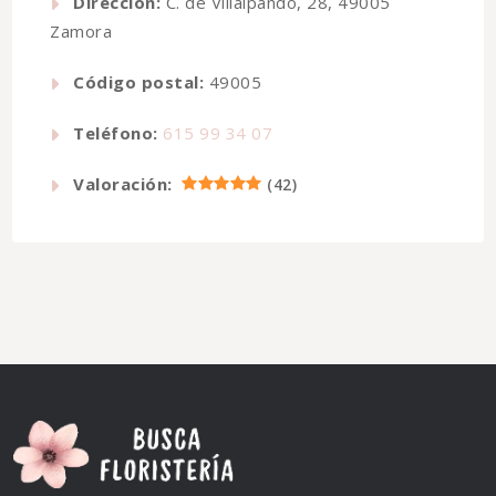
Dirección:
C. de Villalpando, 28, 49005
Zamora
Código postal:
49005
Teléfono:
615 99 34 07
Valoración:
(
42
)