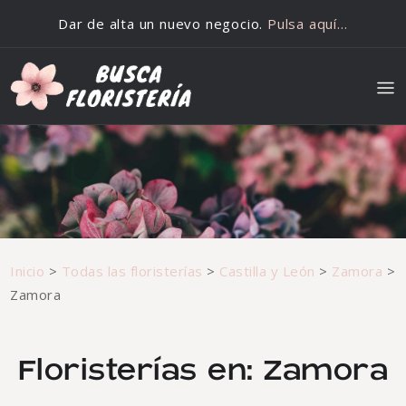
Saltar al contenido
Dar de alta un nuevo negocio.
Pulsa aquí…
Inicio
>
Todas las floristerías
>
Castilla y León
>
Zamora
>
Zamora
Floristerías en: Zamora