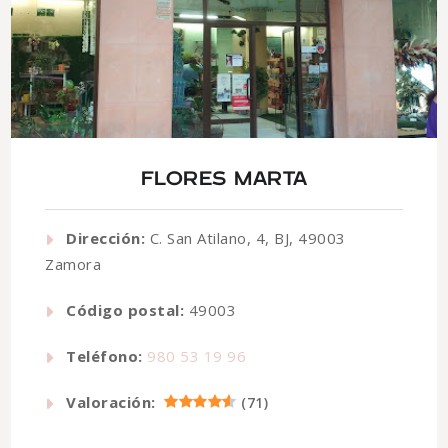
FLORES MARTA
Dirección:
C. San Atilano, 4, BJ, 49003
Zamora
Código postal:
49003
Teléfono:
980 53 19 96
Valoración:
(
71
)