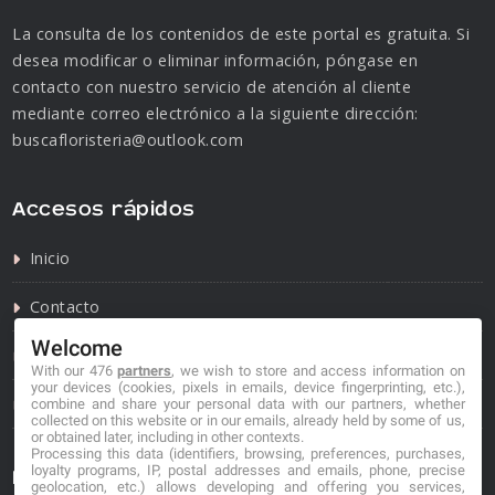
La consulta de los contenidos de este portal es gratuita. Si
desea modificar o eliminar información, póngase en
contacto con nuestro servicio de atención al cliente
mediante correo electrónico a la siguiente dirección:
buscafloristeria@outlook.com
Accesos rápidos
Inicio
Contacto
Welcome
Política de privacidad
With our 476
partners
, we wish to store and access information on
your devices (cookies, pixels in emails, device fingerprinting, etc.),
Política de cookies
combine and share your personal data with our partners, whether
collected on this website or in our emails, already held by some of us,
or obtained later, including in other contexts.
Processing this data (identifiers, browsing, preferences, purchases,
loyalty programs, IP, postal addresses and emails, phone, precise
Información de contacto
geolocation, etc.) allows developing and offering you services,