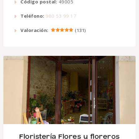
Código postal:
49005
Teléfono:
980 53 99 17
Valoración:
(
131
)
Floristería Flores y floreros