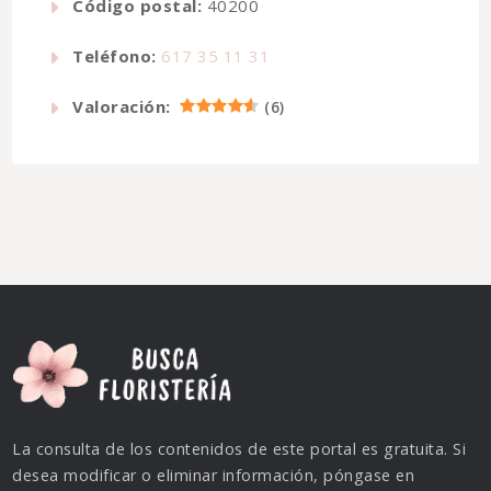
Código postal:
40200
Teléfono:
617 35 11 31
Valoración:
(
6
)
La consulta de los contenidos de este portal es gratuita. Si
desea modificar o eliminar información, póngase en