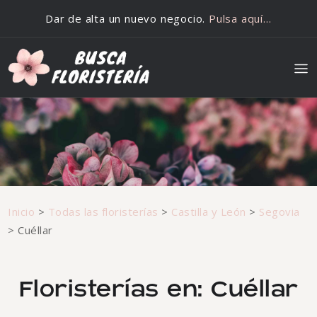
Saltar al contenido
Dar de alta un nuevo negocio.
Pulsa aquí…
Inicio
>
Todas las floristerías
>
Castilla y León
>
Segovia
>
Cuéllar
Floristerías en: Cuéllar