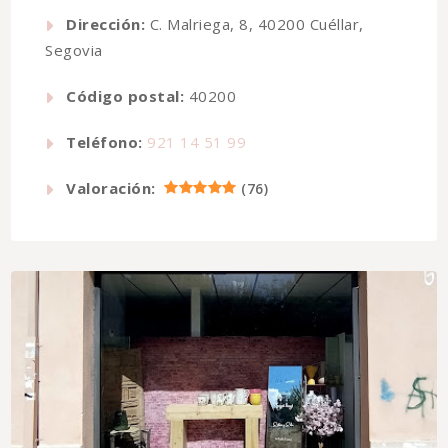
Dirección:
C. Malriega, 8, 40200 Cuéllar,
Segovia
Código postal:
40200
Teléfono:
921 14 51 99
Valoración:
(
76
)