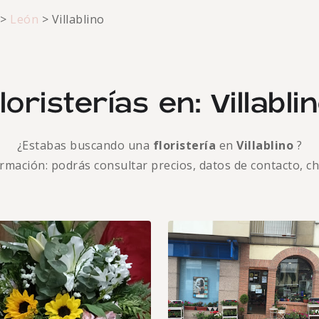
>
León
>
Villablino
loristerías en: Villabli
¿Estabas buscando una
floristería
en
Villablino
?
formación: podrás consultar precios, datos de contacto, c