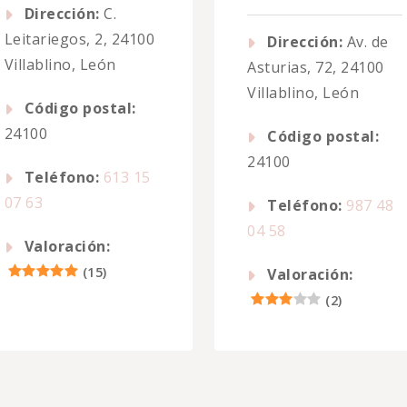
Dirección:
C.
Leitariegos, 2, 24100
Dirección:
Av. de
Villablino, León
Asturias, 72, 24100
Villablino, León
Código postal:
24100
Código postal:
24100
Teléfono:
613 15
07 63
Teléfono:
987 48
04 58
Valoración:
(
15
)
Valoración:
(
2
)