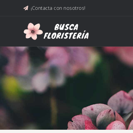
Saltar al contenido
¡Contacta con nosotros!