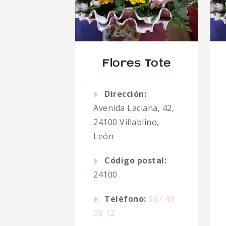
Flores Tote
Dirección:
Avenida Laciana, 42,
24100 Villablino,
León
Código postal:
24100
Teléfono:
987 48
08 12