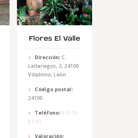
Flores El Valle
Dirección:
C.
Leitariegos, 2, 24100
Villablino, León
Código postal:
24100
Teléfono:
613 15
07 63
Valoración: