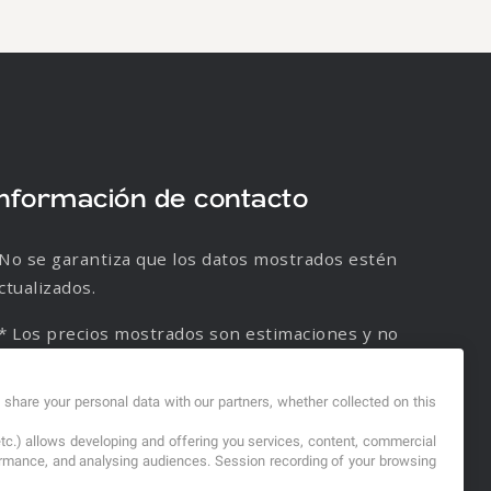
Información de contacto
No se garantiza que los datos mostrados estén
ctualizados.
* Los precios mostrados son estimaciones y no
e garantiza su veracidad.
d share your personal data with our partners, whether collected on this
etc.) allows developing and offering you services, content, commercial
formance, and analysing audiences. Session recording of your browsing