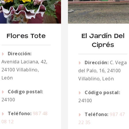
Flores Tote
El Jardín Del
Ciprés
Dirección:
Avenida Laciana, 42,
Dirección:
C. Vega
24100 Villablino,
del Palo, 16, 24100
León
Villablino, León
Código postal:
Código postal:
24100
24100
Teléfono:
987 48
Teléfono:
987 47
08 12
22 35