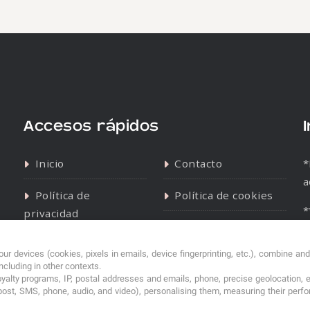
Accesos rápidos
Inicio
Contacto
*
a
Política de
Política de cookies
*
privacidad
s
ur devices (cookies, pixels in emails, device fingerprinting, etc.), combine an
including in other contexts.
loyalty programs, IP, postal addresses and emails, phone, precise geolocation, 
post, SMS, phone, audio, and video), personalising them, measuring their per