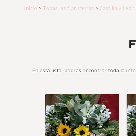
Inicio
>
Todas las floristerías
>
Castilla y León
F
En esta lista, podrás encontrar toda la in