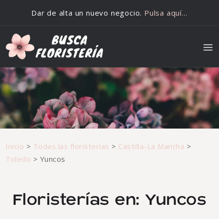
Saltar al contenido
Dar de alta un nuevo negocio.
Pulsa aquí…
Inicio
>
Todas las floristerías
>
Castilla-La Mancha
>
Toledo
>
Yuncos
Floristerías en: Yuncos