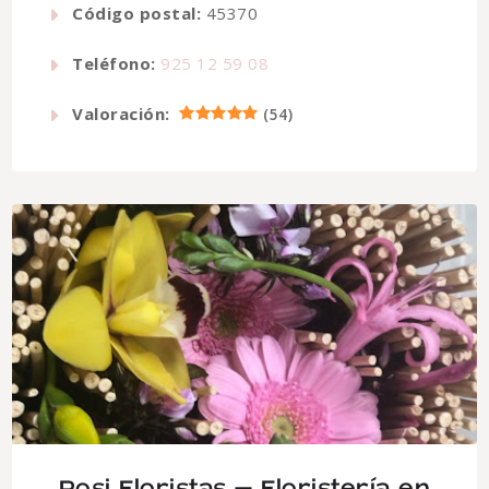
Código postal:
45370
Teléfono:
925 12 59 08
Valoración:
(
54
)
Rosi Floristas – Floristería en