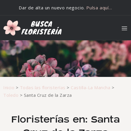
Saltar al contenido
Dar de alta un nuevo negocio.
Pulsa aquí…
Inicio
>
Todas las floristerías
>
Castilla-La Mancha
>
Toledo
>
Santa Cruz de la Zarza
Floristerías en: Santa