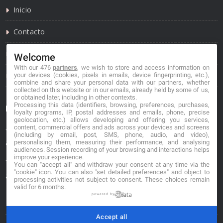
Inicio
Contacto
Política de privacidad
Welcome
With our 476
partners
, we wish to store and access information on
Política de cookies
your devices (cookies, pixels in emails, device fingerprinting, etc.),
combine and share your personal data with our partners, whether
collected on this website or in our emails, already held by some of us,
or obtained later, including in other contexts.
Processing this data (identifiers, browsing, preferences, purchases,
Información de contacto
loyalty programs, IP, postal addresses and emails, phone, precise
geolocation, etc.) allows developing and offering you services,
content, commercial offers and ads across your devices and screens
*No se garantiza que los datos mostrados estén
(including by email, post, SMS, phone, audio, and video),
actualizados.
personalising them, measuring their performance, and analysing
audiences. Session recording of your browsing and interactions helps
improve your experience.
** Los precios mostrados son estimaciones y no se
You can "accept all" and withdraw your consent at any time via the
"cookie" icon
. You can also "set detailed preferences" and object to
garantiza su veracidad.
processing activities not subject to consent. These choices remain
valid for 6 months.
powered by
Accept all