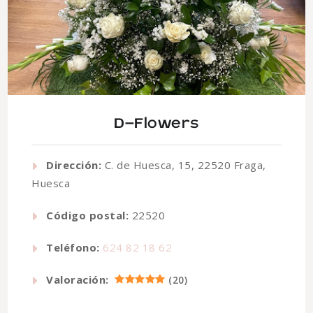
D-Flowers
Dirección:
C. de Huesca, 15, 22520 Fraga,
Huesca
Código postal:
22520
Teléfono:
624 82 18 62
Valoración:
(
20
)