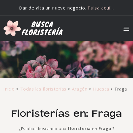
Saltar al contenido
Dar de alta un nuevo negocio.
Pulsa aquí…
Inicio
>
Todas las floristerías
>
Aragón
>
Huesca
>
Fraga
Floristerías en: Fraga
¿Estabas buscando una
floristería
en
Fraga
?