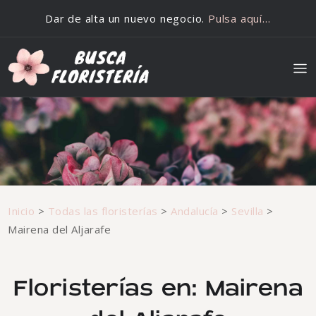
Saltar al contenido
Dar de alta un nuevo negocio.
Pulsa aquí…
Inicio
>
Todas las floristerías
>
Andalucía
>
Sevilla
>
Mairena del Aljarafe
Floristerías en: Mairena