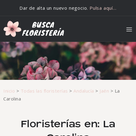
Saltar al contenido
Dar de alta un nuevo negocio.
Pulsa aquí…
Inicio
>
Todas las floristerías
>
Andalucía
>
Jaén
>
La
Carolina
Floristerías en: La