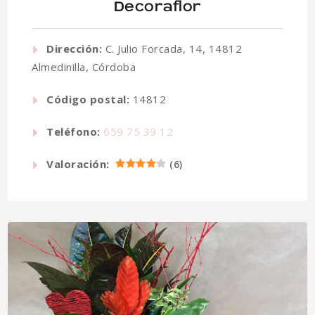
Decoraflor
Dirección:
C. Julio Forcada, 14, 14812
Almedinilla, Córdoba
Código postal:
14812
Teléfono:
659 75 39 12
Valoración:
(
6
)