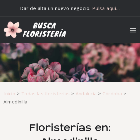
Saltar al contenido
Dar de alta un nuevo negocio.
Pulsa aquí…
Inicio
>
Todas las floristerías
>
Andalucía
>
Córdoba
>
Almedinilla
Floristerías en: