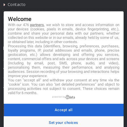
Contacto
Política de privacidad
Welcome
With our 476
partners
, we wish to store and access information on
Política de cookies
your devices (cookies, pixels in emails, device fingerprinting, etc.),
combine and share your personal data with our partners, whether
collected on this website or in our emails, already held by some of us,
or obtained later, including in other contexts.
Processing this data (identifiers, browsing, preferences, purchases,
Información de contacto
loyalty programs, IP, postal addresses and emails, phone, precise
geolocation, etc.) allows developing and offering you services,
content, commercial offers and ads across your devices and screens
*No se garantiza que los datos mostrados estén
(including by email, post, SMS, phone, audio, and video),
actualizados.
personalising them, measuring their performance, and analysing
audiences. Session recording of your browsing and interactions helps
improve your experience.
** Los precios mostrados son estimaciones y no se
You can "accept all" and withdraw your consent at any time via the
"cookie" icon
. You can also "set detailed preferences" and object to
garantiza su veracidad.
processing activities not subject to consent. These choices remain
valid for 6 months.
powered by
Accept all
© 2026. buscafloristeria.com
Set your choices