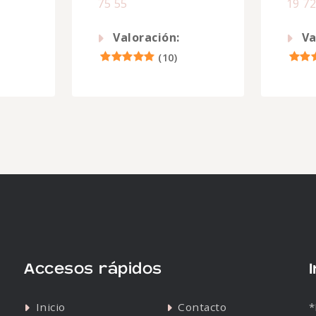
75 55
19 7
Valoración:
Va
(
10
)
Accesos rápidos
Inicio
Contacto
*