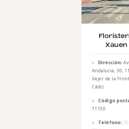
Florister
Xauen
Dirección:
Av
Andalucía, 30, 1
Vejer de la Fron
Cádiz
Código posta
11150
Teléfono:
95