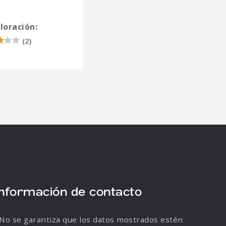
2
loración:
(
2
)
Información de contacto
No se garantiza que los datos mostrados estén