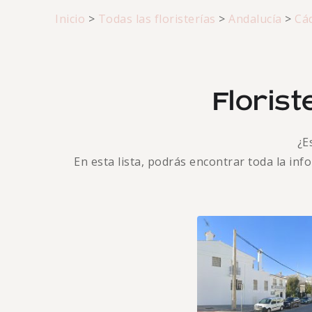
Inicio
>
Todas las floristerías
>
Andalucía
>
Cá
Florist
¿E
En esta lista, podrás encontrar toda la in