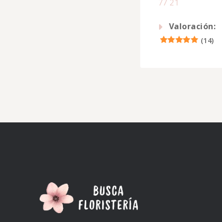
77 21
Valoración:
(
14
)