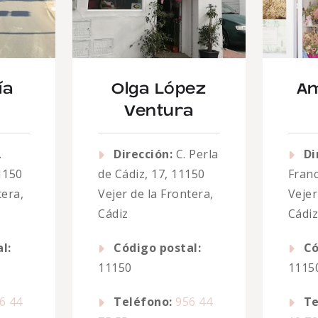
ía
Olga López
Am
Ventura
.
Dirección:
C. Perla
Di
1150
de Cádiz, 17, 11150
Franc
tera,
Vejer de la Frontera,
Vejer
Cádiz
Cádi
l:
Código postal:
Có
11150
1115
6 44
Teléfono:
956 44
Te