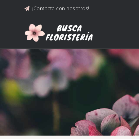
Saltar al contenido
¡Contacta con nosotros!