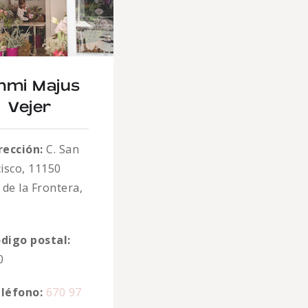
mi Majus
Vejer
rección:
C. San
isco, 11150
 de la Frontera,
z
digo postal:
0
léfono:
670 97